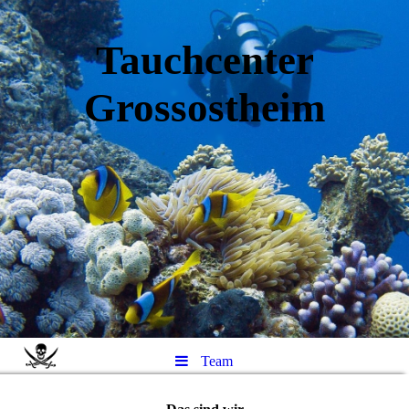
Tauchcenter
Gro
ssos
theim
Team