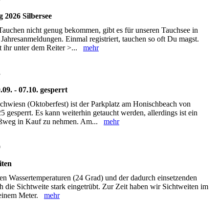
 2026 Silbersee
 Tauchen nicht genug bekommen, gibt es für unseren Tauchsee in
Jahresanmeldungen. Einmal registriert, tauchen so oft Du magst.
t ihr unter dem Reiter >...
mehr
3
09. - 07.10. gesperrt
hwiesn (Oktoberfest) ist der Parkplatz am Honischbeach von
5 gesperrt. Es kann weiterhin getaucht werden, allerdings ist ein
ußweg in Kauf zu nehmen. Am...
mehr
0
iten
en Wassertemperaturen (24 Grad) und der dadurch einsetzenden
h die Sichtweite stark eingetrübt. Zur Zeit haben wir Sichtweiten im
. einem Meter.
mehr