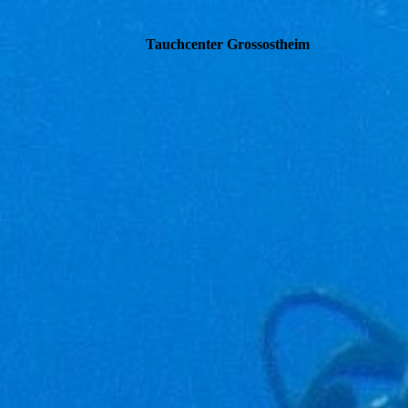
Tauchcenter Gro
ssos
theim