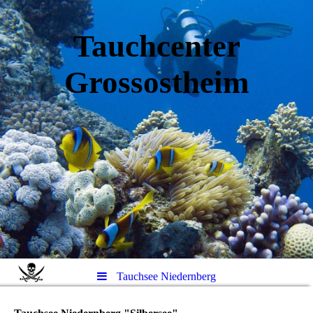
Tauchcenter
Gro
ssos
theim
Tauchsee Niedernberg