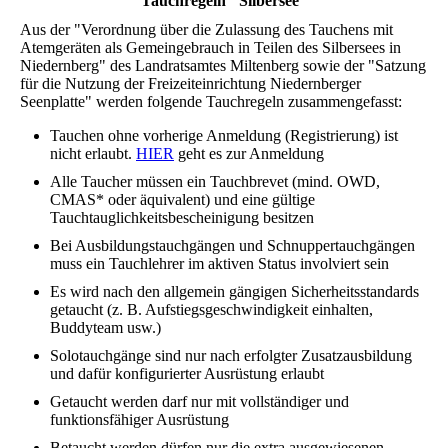
Tauchregeln "Silbersee"
Aus der "Verordnung über die Zulassung des Tauchens mit
Atemgeräten als Gemeingebrauch in Teilen des Silbersees in
Niedernberg" des Landratsamtes Miltenberg sowie der "Satzung
für die Nutzung der Freizeiteinrichtung Niedernberger
Seenplatte" werden folgende Tauchregeln zusammengefasst:
Tauchen ohne vorherige Anmeldung (Registrierung) ist
nicht erlaubt.
HIER
geht es zur Anmeldung
Alle Taucher müssen ein Tauchbrevet (mind. OWD,
CMAS* oder äquivalent) und eine gültige
Tauchtauglichkeitsbescheinigung besitzen
Bei Ausbildungstauchgängen und Schnuppertauchgängen
muss ein Tauchlehrer im aktiven Status involviert sein
Es wird nach den allgemein gängigen Sicherheitsstandards
getaucht (z. B. Aufstiegsgeschwindigkeit einhalten,
Buddyteam usw.)
Solotauchgänge sind nur nach erfolgter Zusatzausbildung
und dafür konfigurierter Ausrüstung erlaubt
Getaucht werden darf nur mit vollständiger und
funktionsfähiger Ausrüstung
Betaucht werden dürfen nur die extra ausgewiesenen