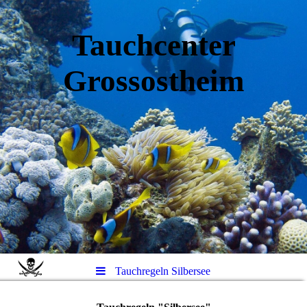
Tauchcenter
Gro
ssos
theim
Tauchregeln Silbersee