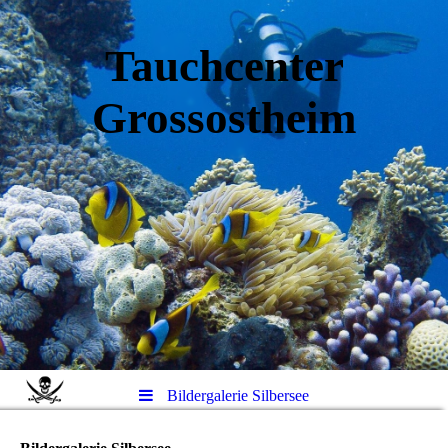
Tauchcenter
Gro
ssos
theim
Bildergalerie Silbersee