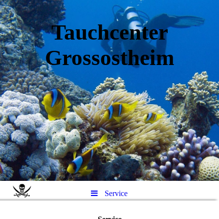
Tauchcenter
Gro
ssos
theim
Service