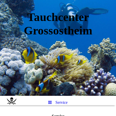
Tauchcenter
Gro
ssos
theim
Service