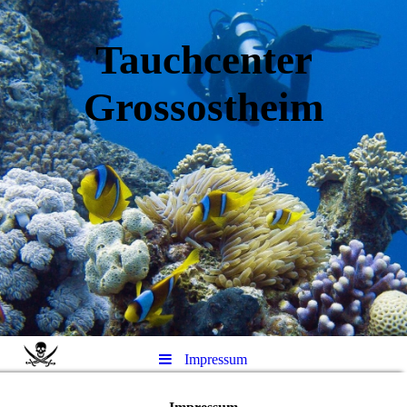
Tauchcenter
Gro
ssos
theim
Impressum