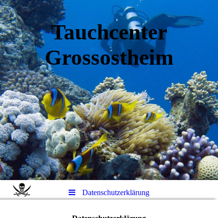
Tauchcenter
Gro
ssos
theim
Datenschutzerklärung