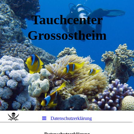
Tauchcenter
Gro
ssos
theim
Datenschutzerklärung