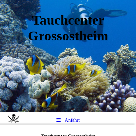
Tauchcenter
Gro
ssos
theim
Anfahrt