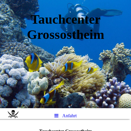
Tauchcenter
Gro
ssos
theim
Anfahrt