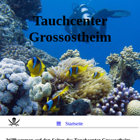
Tauchcenter
Gro
ssos
theim
Startseite