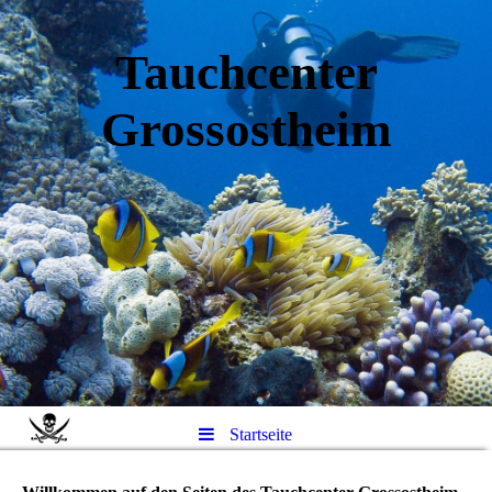
Tauchcenter
Gro
ssos
theim
Startseite