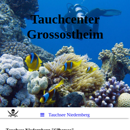
Tauchcenter
Gro
ssos
theim
Tauchsee Niedernberg