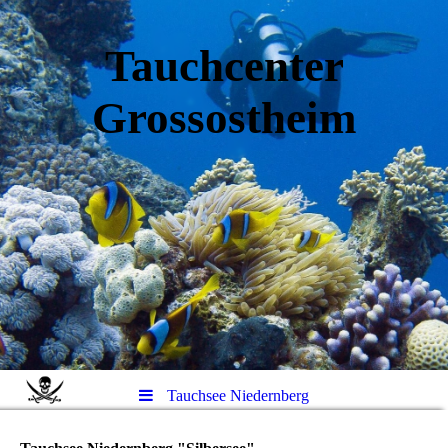
Tauchcenter
Gro
ssos
theim
Tauchsee Niedernberg