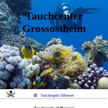
Tauchcenter
Gro
ssos
theim
Tauchregeln Silbersee