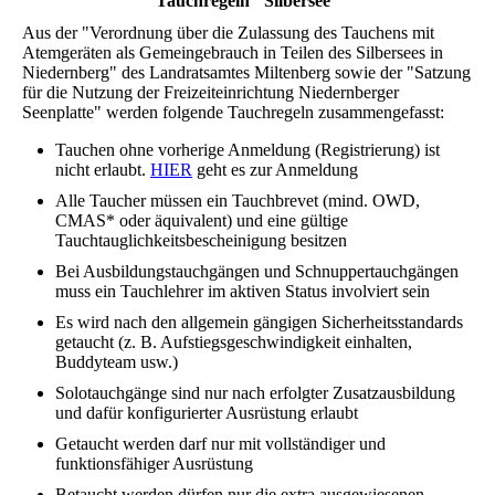
Tauchregeln "Silbersee"
Aus der "Verordnung über die Zulassung des Tauchens mit
Atemgeräten als Gemeingebrauch in Teilen des Silbersees in
Niedernberg" des Landratsamtes Miltenberg sowie der "Satzung
für die Nutzung der Freizeiteinrichtung Niedernberger
Seenplatte" werden folgende Tauchregeln zusammengefasst:
Tauchen ohne vorherige Anmeldung (Registrierung) ist
nicht erlaubt.
HIER
geht es zur Anmeldung
Alle Taucher müssen ein Tauchbrevet (mind. OWD,
CMAS* oder äquivalent) und eine gültige
Tauchtauglichkeitsbescheinigung besitzen
Bei Ausbildungstauchgängen und Schnuppertauchgängen
muss ein Tauchlehrer im aktiven Status involviert sein
Es wird nach den allgemein gängigen Sicherheitsstandards
getaucht (z. B. Aufstiegsgeschwindigkeit einhalten,
Buddyteam usw.)
Solotauchgänge sind nur nach erfolgter Zusatzausbildung
und dafür konfigurierter Ausrüstung erlaubt
Getaucht werden darf nur mit vollständiger und
funktionsfähiger Ausrüstung
Betaucht werden dürfen nur die extra ausgewiesenen