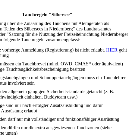
Tauchregeln "Silbersee"
ng über die Zulassung des Tauchens mit Atemgeräten als
 Teilen des Silbersees in Niedernberg" des Landratsamtes
der "Satzung für die Nutzung der Freizeiteinrichtung Niedernberger
n folgende Tauchregeln zusammengefasst:
vorherige Anmeldung (Registrierung) ist nicht erlaubt.
HIER
geht
ldung
 müssen ein Tauchbrevet (mind. OWD, CMAS* oder äquivalent)
ige Tauchtauglichkeitsbescheinigung besitzen
ngstauchgängen und Schnuppertauchgängen muss ein Tauchlehrer
tus involviert sein
den allgemein gängigen Sicherheitsstandards getaucht (z. B.
chwindigkeit einhalten, Buddyteam usw.)
e sind nur nach erfolgter Zusatzausbildung und dafür
r Ausrüstung erlaubt
en darf nur mit vollständiger und funktionsfähiger Ausrüstung
den dürfen nur die extra ausgewiesenen Tauchzonen (siehe
te unten)