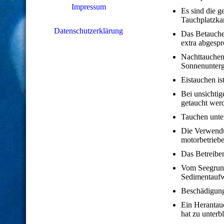
Impressum
Es sind die g
Tauchplatzkar
Datenschutzerklärung
Das Betauche
extra abgesp
Nachttauchen
Sonnenunter
Eistauchen is
Bei unsichtig
getaucht wer
Tauchen unter
Die Verwendu
motorbetriebe
Das Betreibe
Vom Seegrund
Sedimentaufw
Beschädigung
Ein Herantau
hat zu unterb