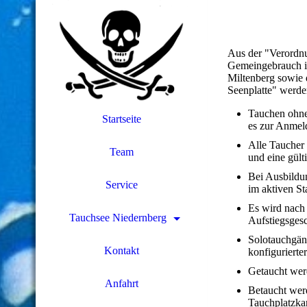
Aus der "Verordnu
Gemeingebrauch in
Miltenberg sowie 
Seenplatte" werde
Tauchen ohne 
Startseite
es zur Anme
Alle Taucher
Team
und eine gült
Bei Ausbildu
Service
im aktiven Sta
Es wird nach 
Tauchsee Niedernberg
Aufstiegsges
Solotauchgäng
Kontakt
konfigurierte
Getaucht werd
Anfahrt
Betaucht wer
Tauchplatzkar