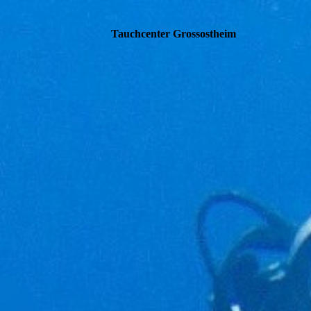
Tauchcenter Gro
ssos
theim