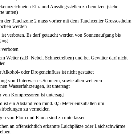
ekennzeichneten Ein- und Ausstiegsstellen zu benutzen (siehe
te unten)
n der Tauchzone 2 muss vorher mit dem Tauchcenter Grossostheim
rochen werden
 ist verboten. Es darf getaucht werden von Sonnenaufgang bis
gang
t verboten
em Wetter (z.B. Nebel, Schneetreiben) und bei Gewitter darf nicht
den
 Alkohol- oder Drogeneinfluss ist nicht gestattet
ng von Unterwasser-Scootern, sowie allen weiteren
nen Wasserfahrzeugen, ist untersagt
n von Kompressoren ist untersagt
 ist ein Abstand von mind. 0,5 Meter einzuhalten um
irbelungen zu vermeiden
en von Flora und Fauna sind zu unterlassen
chen an offensichtlich erkannte Laichplätze oder Laichschwärme
leiben