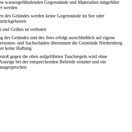
ine wassergefährdenden Gegenstände und Materialien mitgeführt
et werden
en des Geländes werden keine Gegenstände im See oder
zurückgelassen
 und Grillen ist verboten
 des Geländes und des Sees erfolgt ausschließlich auf eigene
Personen- und Sachschäden übernimmt die Gemeinde Niedernberg
ter keine Haftung
rstoß gegen die oben aufgeführten Tauchregeln wird ohne
nzeige bei der entsprechenden Behörde erstattet und ein
ausgesprochen