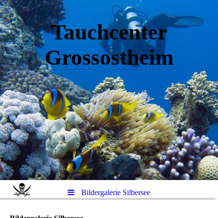
Tauchcenter
Gro
ssos
theim
Bildergalerie Silbersee