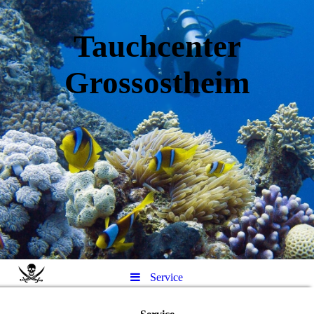
Tauchcenter
Gro
ssos
theim
Service