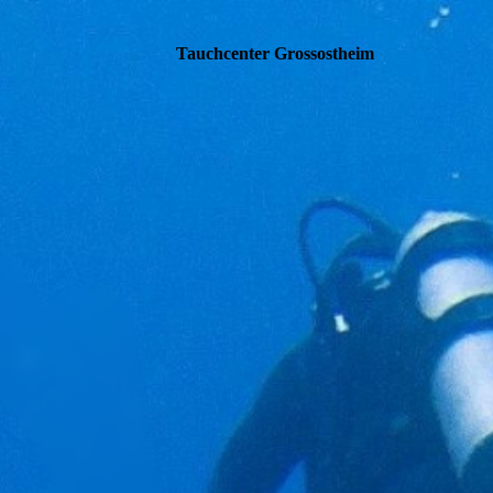
Tauchcenter Gro
ssos
theim