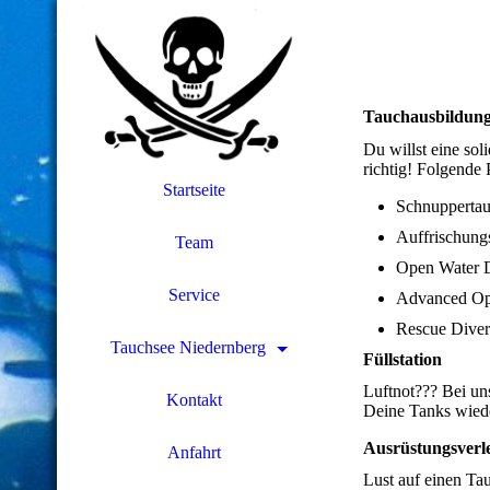
Tauchausbildun
Du willst eine so
richtig! Folgend
Startseite
Schnupperta
Auffrischung
Team
Open Water 
Service
Advanced Op
Rescue Diver
Tauchsee Niedernberg
Füllstation
Luftnot??? Bei un
Kontakt
Deine Tanks wiede
Ausrüstungsverl
Anfahrt
Lust auf einen Ta