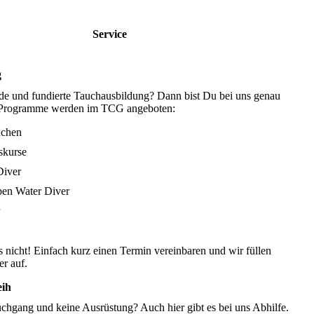
Service
g
lide und fundierte Tauchausbildung? Dann bist Du bei uns genau
e Programme werden im TCG angeboten:
uchen
skurse
Diver
en Water Diver
s nicht! Einfach kurz einen Termin vereinbaren und wir füllen
r auf.
eih
uchgang und keine Ausrüstung? Auch hier gibt es bei uns Abhilfe.