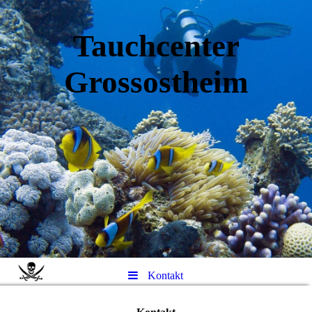
Tauchcenter
Gro
ssos
theim
Kontakt