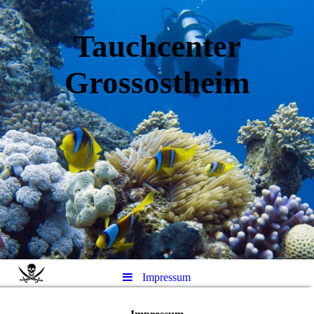
Tauchcenter
Gro
ssos
theim
Impressum