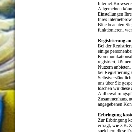
Internet-Browser s
Allgemeinen könne
Einstellungen Ihr
Ihres Internetbrow
Bitte beachten Si
funktionieren, we
Registrierung au
Bei der Registrie
einige personenbe
Kommunikationsda
registriert, können
Nutzern anbieten.
bei Registrierung
Selbstverständlich
uns über Sie gesp
löschen wir diese
Aufbewahrungspfl
Zusammenhang nutz
angegebenen Kont
Erbringung koste
Zur Erbringung ko
erfragt, wie z.B.
speichern diese D