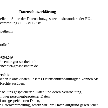
Datenschutzerklärung
telle im Sinne der Datenschutzgesetze, insbesondere der EU-
verordnung (DSGVO), ist:
sostheim
traße 4
eim
 7094249
chcenter-grossostheim.de
chcenter-grossostheim.de
rechte
enen Kontaktdaten unseres Datenschutzbeauftragten können Sie
e Rechte ausüben:
e bei uns gespeicherten Daten und deren Verarbeitung,
chtiger personenbezogener Daten,
i uns gespeicherten Daten,
 Datenverarbeitung, sofern wir Ihre Daten aufgrund gesetzlicher