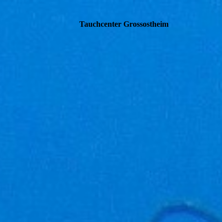
Tauchcenter Gro
ssos
theim