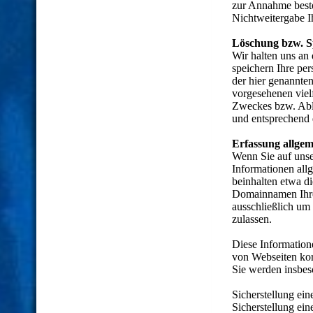
zur Annahme beste
Nichtweitergabe I
Löschung bzw. S
Wir halten uns an
speichern Ihre pe
der hier genannte
vorgesehenen vielf
Zweckes bzw. Abla
und entsprechend d
Erfassung allgem
Wenn Sie auf unse
Informationen allg
beinhalten etwa d
Domainnamen Ihres
ausschließlich um
zulassen.
Diese Information
von Webseiten kor
Sie werden insbes
Sicherstellung ei
Sicherstellung ei