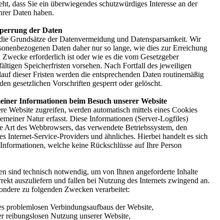
ht, dass Sie ein überwiegendes schutzwürdiges Interesse an der
hrer Daten haben.
perrung der Daten
 die Grundsätze der Datenvermeidung und Datensparsamkeit. Wir
rsonenbezogenen Daten daher nur so lange, wie dies zur Erreichung
n Zwecke erforderlich ist oder wie es die vom Gesetzgeber
ältigen Speicherfristen vorsehen. Nach Fortfall des jeweiligen
uf dieser Fristen werden die entsprechenden Daten routinemäßig
en gesetzlichen Vorschriften gesperrt oder gelöscht.
einer Informationen beim Besuch unserer Website
re Website zugreifen, werden automatisch mittels eines Cookies
emeiner Natur erfasst. Diese Informationen (Server-Logfiles)
ie Art des Webbrowsers, das verwendete Betriebssystem, den
 Internet-Service-Providers und ähnliches. Hierbei handelt es sich
 Informationen, welche keine Rückschlüsse auf Ihre Person
en sind technisch notwendig, um von Ihnen angeforderte Inhalte
rekt auszuliefern und fallen bei Nutzung des Internets zwingend an.
ondere zu folgenden Zwecken verarbeitet:
nes problemlosen Verbindungsaufbaus der Website,
ner reibungslosen Nutzung unserer Website,