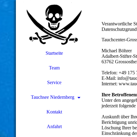
Verantwortliche S
Datenschutzgrund
Tauchcenter-Gros
Michael Böhrer
Startseite
Adalbert-Stifter-S
63762 Grossosth
Team
Telefon: +49 175
E-Mail: info@tau
Service
Internet: www.tau
Ihre Betroffenen
Tauchsee Niedernberg
Unter den angegeb
jederzeit folgend
Kontakt
Auskunft über Ihr
Berichtigung unri
Anfahrt
Löschung Ihrer be
Einschränkung der