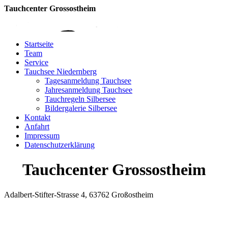
Tauchcenter Gro
ssos
theim
Startseite
Team
Service
Tauchsee Niedernberg
Tagesanmeldung Tauchsee
Jahresanmeldung Tauchsee
Tauchregeln Silbersee
Bildergalerie Silbersee
Kontakt
Anfahrt
Impressum
Datenschutzerklärung
Tauchcenter Grossostheim
Adalbert-Stifter-Strasse 4, 63762 Großostheim