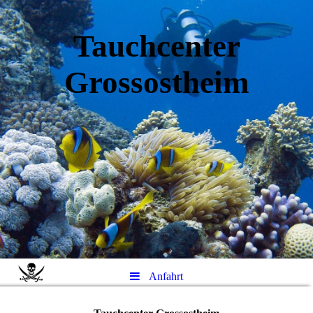
Tauchcenter
Gro
ssos
theim
Anfahrt