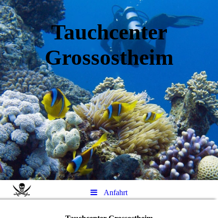
Tauchcenter
Gro
ssos
theim
Anfahrt